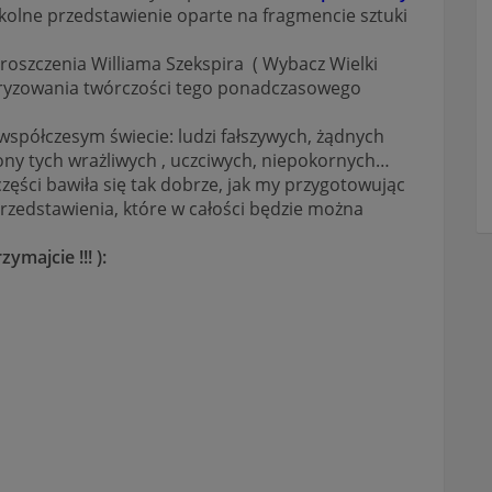
zkolne przedstawienie oparte na fragmencie sztuki
roszczenia Williama Szekspira ( Wybacz Wielki
ularyzowania twórczości tego ponadczasowego
współczesym świecie: ludzi fałszywych, żądnych
rony tych wrażliwych , uczciwych, niepokornych…
zęści bawiła się tak dobrze, jak my przygotowując
przedstawienia, które w całości będzie można
ymajcie !!! ):