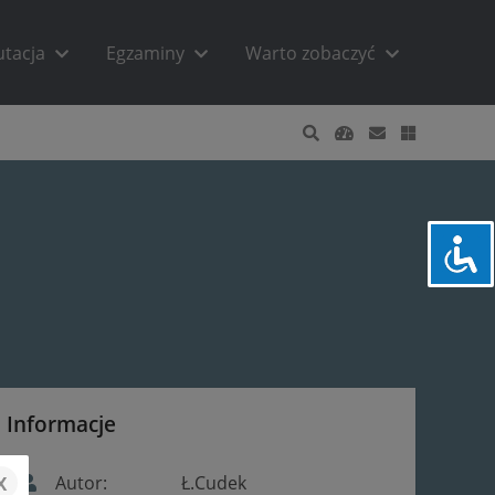
utacja
Egzaminy
Warto zobaczyć
Informacje
x
Autor:
Ł.Cudek