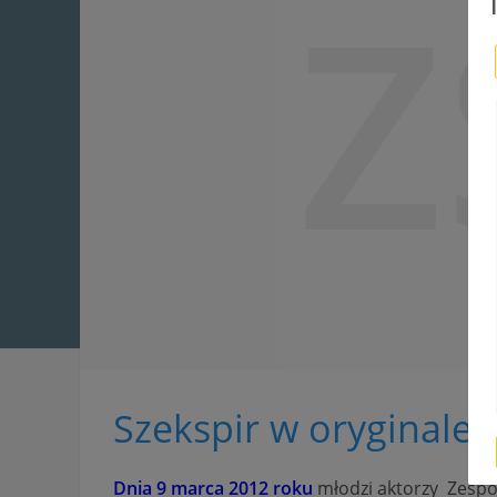
Z
Szekspir w oryginale !
Dnia 9 marca 2012 roku
młodzi aktorzy Zespo