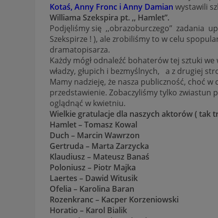
Kotaś, Anny Fronc i Anny Damian
wystawili s
Williama Szekspira pt. ,, Hamlet”.
Podjęliśmy się ,,obrazoburczego’’ zadania up
Szekspirze ! ), ale zrobiliśmy to w celu spop
dramatopisarza.
Każdy mógł odnaleźć bohaterów tej sztuki we 
władzy, głupich i bezmyślnych, a z drugiej st
Mamy nadzieję, że nasza publiczność, choć w c
przedstawienie. Zobaczyliśmy tylko zwiastun 
oglądnąć w kwietniu.
Wielkie gratulacje dla naszych aktorów ( tak trz
Hamlet – Tomasz Kowal
Duch – Marcin Wawrzon
Gertruda – Marta Zarzycka
Klaudiusz – Mateusz Banaś
Poloniusz – Piotr Majka
Laertes – Dawid Witusik
Ofelia – Karolina Baran
Rozenkranc – Kacper Korzeniowski
Horatio – Karol Bialik