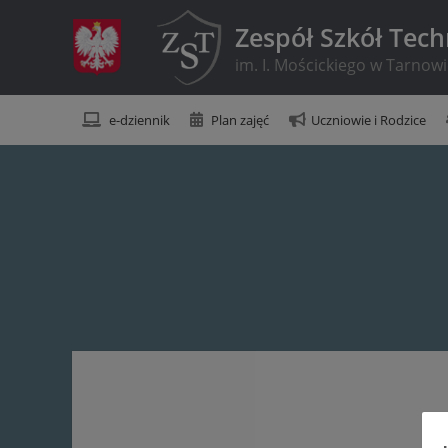
Zespół Szkół Tec
im. I. Mościckiego w Tarnow
e-dziennik
Plan zajęć
Uczniowie i Rodzice