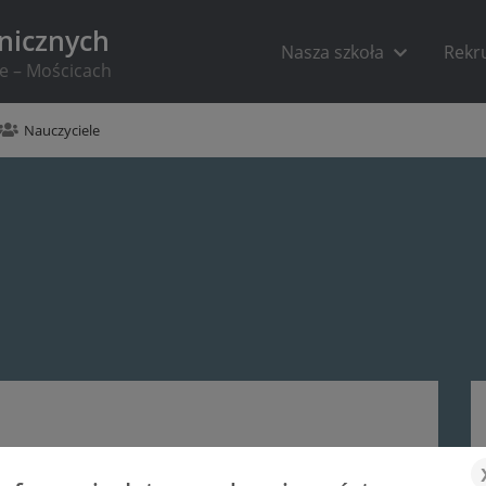
hnicznych
Nasza szkoła
Rekr
ie – Mościcach
Nauczyciele