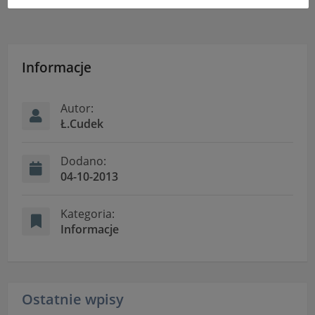
uniemożliwić korzystanie z Serwisu.
Informacje dotyczące polityki prywatności oraz
przetwarzania danych osobowych dostępne są cały
czas w sekcji
Informacje
"Nasza szkoła" > "Bezpieczeństwo"
Autor:
Ł.Cudek
Dodano:
04-10-2013
Kategoria:
Informacje
Ostatnie wpisy