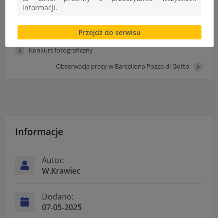
informacji.
Brak zgody bądź ograniczenie funkcjonalności plików
Przejdź do serwisu
cookies lub local storage, może utrudnić lub
uniemożliwić korzystanie z Serwisu.
Konkurs fotograficzny
Informacje dotyczące polityki prywatności oraz
Obserwacja pracy w Barcellona Pozzo di Gotto
przetwarzania danych osobowych dostępne są cały
czas w sekcji
"Nasza szkoła" > "Bezpieczeństwo"
Informacje
Autor:
W.Krawiec
Dodano:
07-05-2025