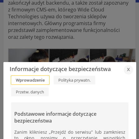
zakończył audyt backendu, a także został zapoznany
z firmowym CMS-em, którego Wide Cloud
Technologies używa do tworzenia sklepów
internetowych. Główny programista firmy
przedstawił zaimplementowane funkcjonalności
oraz zalety tego rozwiązania.
Informacje dotyczące bezpieczeństwa
x
Wprowadzenie
Polityka prywatn.
Przetw. danych
Podstawowe informacje dotyczące
bezpieczeństwa
Zanim klikniesz „Przejdź do serwisu” lub zamkniesz
to okno, prosimy o przeczytanie wszystkich