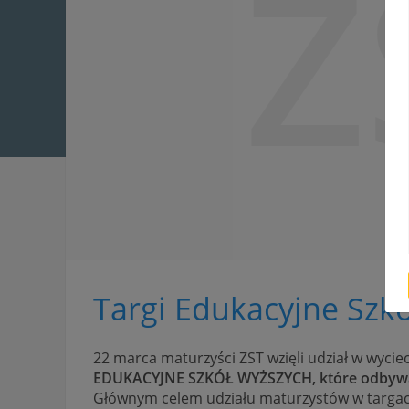
Z
Targi Edukacyjne Szk
22 marca maturzyści ZST wzięli udział w wyci
EDUKACYJNE SZKÓŁ WYŻSZYCH, które odbywał
Głównym celem udziału maturzystów w targach