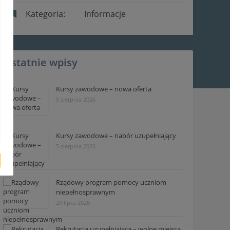
Kategoria:
Informacje
Ostatnie wpisy
Kursy zawodowe – nowa oferta
5 sierpnia 2026
Kursy zawodowe – nabór uzupełniający
5 sierpnia 2026
Rządowy program pomocy uczniom
niepełnosprawnym
29 lipca 2026
Rekrutacja uzupełniająca – wolne miejsca