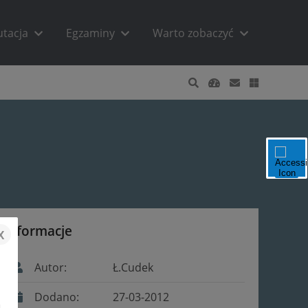
utacja
Egzaminy
Warto zobaczyć
Informacje
x
Autor:
Ł.Cudek
Dodano:
27-03-2012