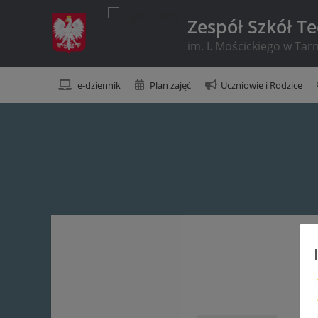
Zespół Szkół T
im. I. Mościckiego w Ta
e-dziennik
Plan zajęć
Uczniowie i Rodzice