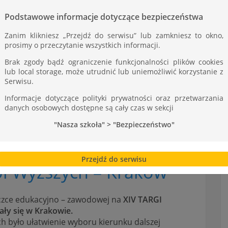
ST
Podstawowe informacje dotyczące bezpieczeństwa
Zanim klikniesz „Przejdź do serwisu” lub zamkniesz to okno,
prosimy o przeczytanie wszystkich informacji.
Brak zgody bądź ograniczenie funkcjonalności plików cookies
lub local storage, może utrudnić lub uniemożliwić korzystanie z
Serwisu.
Informacje dotyczące polityki prywatności oraz przetwarzania
danych osobowych dostępne są cały czas w sekcji
"Nasza szkoła" > "Bezpieczeństwo"
Przejdź do serwisu
ół Wyższych – Kraków
eczce edukacyjno – zawodowej na
XIV TARGI
y się w Krakowie.
 było ułatwienie wyboru kierunku dalszej