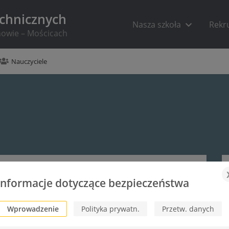
echnicznych
Nasza szkoła
Rekr
rnowie – Mościcach
Nauczyciele
Informacje dotyczące bezpieczeństwa
Wprowadzenie
Polityka prywatn.
Przetw. danych