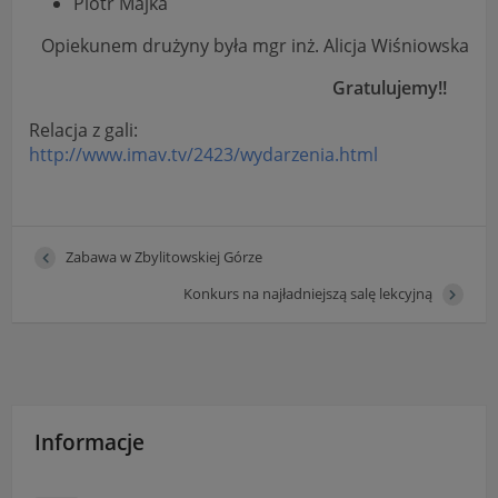
Piotr Majka
"Nasza szkoła" > "Bezpieczeństwo"
Opiekunem drużyny była mgr inż. Alicja Wiśniowska
Gratulujemy!!
Relacja z gali:
http://www.imav.tv/2423/wydarzenia.html
Zabawa w Zbylitowskiej Górze
Konkurs na najładniejszą salę lekcyjną
Informacje