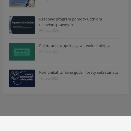
Rządowy program pomocy uczniom
niepełnosprawnym
29 lipca 2026
Rekrutacja uzupełniająca – wolne miejsca
22 lipca 2026
Komunikat: Zmiana godzin pracy sekretariatu
16 lipca 2026