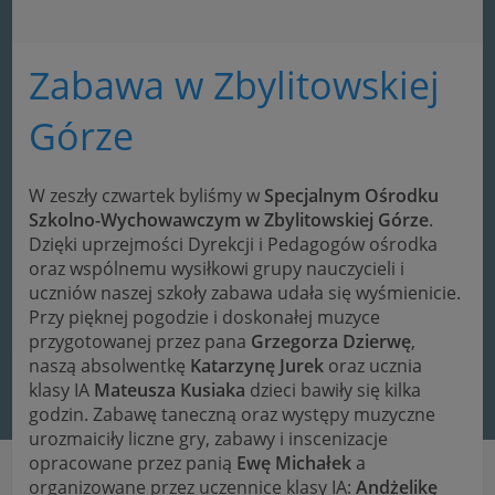
Zabawa w Zbylitowskiej
Górze
W zeszły czwartek byliśmy w
Specjalnym Ośrodku
Szkolno-Wychowawczym w Zbylitowskiej Górze
.
Dzięki uprzejmości Dyrekcji i Pedagogów ośrodka
oraz wspólnemu wysiłkowi grupy nauczycieli i
uczniów naszej szkoły zabawa udała się wyśmienicie.
Przy pięknej pogodzie i doskonałej muzyce
przygotowanej przez pana
Grzegorza Dzierwę
,
naszą absolwentkę
Katarzynę Jurek
oraz ucznia
klasy IA
Mateusza Kusiaka
dzieci bawiły się kilka
godzin. Zabawę taneczną oraz występy muzyczne
urozmaiciły liczne gry, zabawy i inscenizacje
opracowane przez panią
Ewę Michałek
a
organizowane przez uczennice klasy IA:
Andżelikę