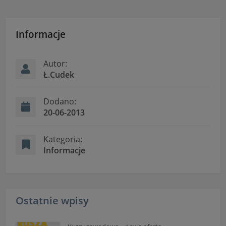
Informacje dotyczące polityki prywatności oraz
przetwarzania danych osobowych dostępne są cały
czas w sekcji
Informacje
"Nasza szkoła" > "Bezpieczeństwo"
Autor:
Ł.Cudek
Dodano:
20-06-2013
Kategoria:
Informacje
Ostatnie wpisy