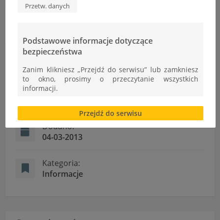
Przetw. danych
Podstawowe informacje dotyczące
bezpieczeństwa
Informacje
Zanim klikniesz „Przejdź do serwisu” lub zamkniesz
to okno, prosimy o przeczytanie wszystkich
informacji.
Autor:
Ł.Cudek
Brak zgody bądź ograniczenie funkcjonalności plików
Przejdź do serwisu
cookies lub local storage, może utrudnić lub
uniemożliwić korzystanie z Serwisu.
Dodano:
04-03-2013
Informacje dotyczące polityki prywatności oraz
przetwarzania danych osobowych dostępne są cały
czas w sekcji
Kategoria:
Informacje
"Nasza szkoła" > "Bezpieczeństwo"