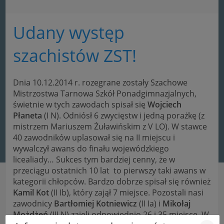
Udany występ
szachistów ZST!
Dnia 10.12.2014 r. rozegrane zostały Szachowe
Mistrzostwa Tarnowa Szkół Ponadgimnazjalnych,
świetnie w tych zawodach spisał się
Wojciech
Płaneta
(I N). Odniósł 6 zwycięstw i jedną porażkę (z
mistrzem Mariuszem Żuławińskim z V LO). W stawce
40 zawodników uplasował się na II miejscu i
wywalczył awans do finału wojewódzkiego
licealiady…
Sukces tym bardziej cenny, że w
przeciągu ostatnich 10 lat to pierwszy taki awans w
kategorii chłopców. Bardzo dobrze spisał się również
Kamil Kot
(II Ib), który zajął 7 miejsce. Pozostali nasi
zawodnicy
Bartłomiej Kotniewicz
(II Ia) i
Mikołaj
Możdżeń
(III N) zajęli odpowiednio 26 i 35 miejsce. W