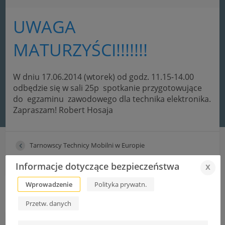
UWAGA
MATURZYŚCI!!!!!!!
W dniu 17.06.2014 (wtorek) od godz. 11.15-14.00
odbędzie się w sali 25p spotkanie przygotowujące
do egzaminu zawodowego dla technika elektronika.
Zapraszam! Robert Hosaja
Tarnowscy Technicy Mobilni w Europie
Absolwencie ZST – weź udział w Targach Pracy
Informacje dotyczące bezpieczeństwa
x
Wprowadzenie
Polityka prywatn.
Przetw. danych