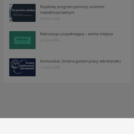
Rządowy program pomocy uczniom
niepełnosprawnym
29 lipca 2026
Rekrutacja uzupełniająca – wolne miejsca
22 lipca 2026
Komunikat: Zmiana godzin pracy sekretariatu
16 lipca 2026