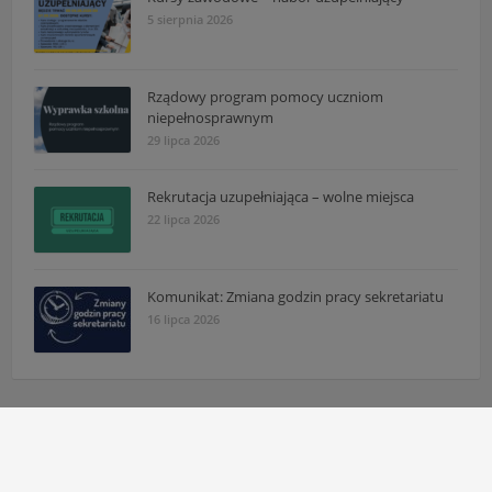
5 sierpnia 2026
Rządowy program pomocy uczniom
niepełnosprawnym
29 lipca 2026
Rekrutacja uzupełniająca – wolne miejsca
22 lipca 2026
Komunikat: Zmiana godzin pracy sekretariatu
16 lipca 2026