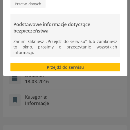
Przetw. danych
Podstawowe informacje dotyczące
bezpieczeństwa
Informacje
Zanim klikniesz „Przejdź do serwisu” lub zamkniesz
to okno, prosimy o przeczytanie wszystkich
informacji.
Autor:
Ł.Cudek
Brak zgody bądź ograniczenie funkcjonalności plików
Przejdź do serwisu
cookies lub local storage, może utrudnić lub
uniemożliwić korzystanie z Serwisu.
Dodano:
18-03-2016
Informacje dotyczące polityki prywatności oraz
przetwarzania danych osobowych dostępne są cały
czas w sekcji
Kategoria:
Informacje
"Nasza szkoła" > "Bezpieczeństwo"