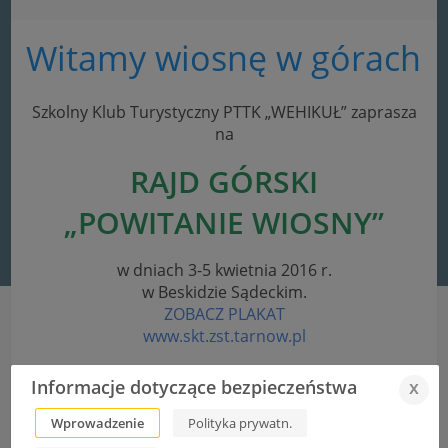
Witamy wiosnę w górach
Szkolny Klub Turystyczny PTTK „WEHIKUŁ” zaprasza
na
RAJD GÓRSKI
„POWITANIE WIOSNY”
w dniach 3-5 kwietnia 2016 r.
w Beskidzie Sądeckim.
ZOBACZ PLAKAT
www.skt.zst.tarnow.pl
Informacje dotyczące bezpieczeństwa
x
Akcja przygotowania budek lęgowych w ZST zakończona
Wprowadzenie
Polityka prywatn.
Następny wpis