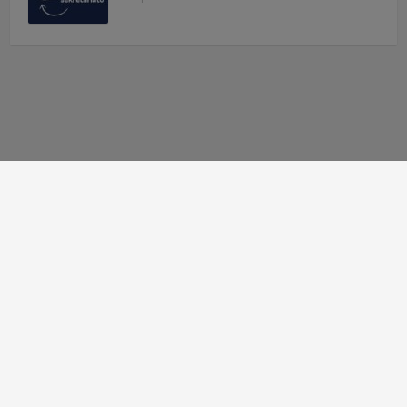
Autor strony:
Patryk Mazgaj
Administratorzy:
Łukasz Cudek
,
Maksymilian Mazur
,
Karol
Kaleta
,
Hubert Kosiaty
© 2010 - 2026 Zespół Szkół Technicznych w Tarnowie
Deklaracja dostępności