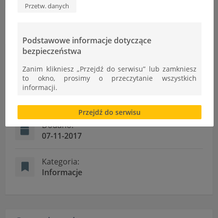
Przetw. danych
Podstawowe informacje dotyczące
bezpieczeństwa
Informacje
Zanim klikniesz „Przejdź do serwisu” lub zamkniesz
to okno, prosimy o przeczytanie wszystkich
informacji.
Autor:
Ł.Cudek
Brak zgody bądź ograniczenie funkcjonalności plików
Przejdź do serwisu
cookies lub local storage, może utrudnić lub
uniemożliwić korzystanie z Serwisu.
Dodano:
07-11-2017
Informacje dotyczące polityki prywatności oraz
przetwarzania danych osobowych dostępne są cały
czas w sekcji
Kategoria:
Informacje
"Nasza szkoła" > "Bezpieczeństwo"