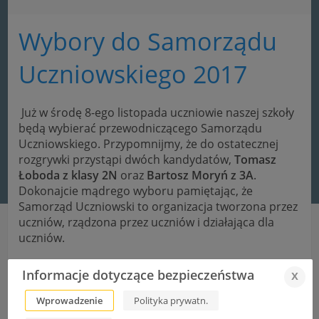
Wybory do Samorządu
Uczniowskiego 2017
Już w środę 8-ego listopada uczniowie naszej szkoły
będą wybierać przewodniczącego Samorządu
Uczniowskiego. Przypomnijmy, że do ostatecznej
rozgrywki przystąpi dwóch kandydatów,
Tomasz
Łoboda z klasy 2N
oraz
Bartosz Moryń z 3A
.
Dokonajcie mądrego wyboru pamiętając, że
Samorząd Uczniowski to organizacja tworzona przez
uczniów, rządzona przez uczniów i działająca dla
uczniów.
Informacje dotyczące bezpieczeństwa
x
„Czytam, więc jestem” – konkurs czytelniczy
Wprowadzenie
Polityka prywatn.
Konkurs recytatorski poezji patriotycznej