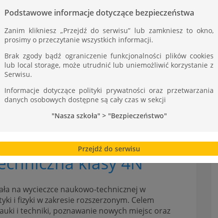
ST
Podstawowe informacje dotyczące bezpieczeństwa
Zanim klikniesz „Przejdź do serwisu” lub zamkniesz to okno,
prosimy o przeczytanie wszystkich informacji.
Brak zgody bądź ograniczenie funkcjonalności plików cookies
lub local storage, może utrudnić lub uniemożliwić korzystanie z
Serwisu.
Informacje dotyczące polityki prywatności oraz przetwarzania
danych osobowych dostępne są cały czas w sekcji
"Nasza szkoła" > "Bezpieczeństwo"
Przejdź do serwisu
chniczna klasy 4N
wała na wycieczce naukowo-technicznej w
ki i fizyki w zakresie rozszerzonym. Celem
auki i techniki, poznawanie nowych miejsc oraz