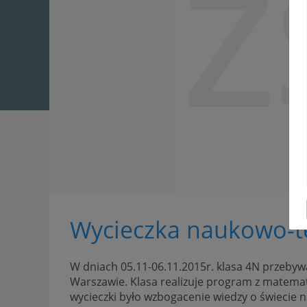
Z
Wycieczka naukowo-te
W dniach 05.11-06.11.2015r. klasa 4N przeby
Warszawie. Klasa realizuje program z matematy
wycieczki było wzbogacenie wiedzy o świecie n