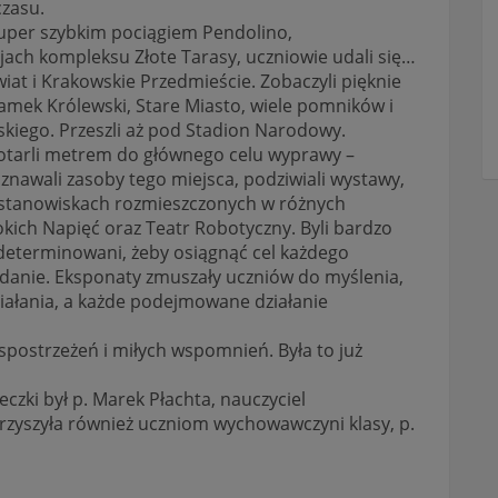
zasu.
uper szybkim pociągiem Pendolino,
jach kompleksu Złote Tarasy, uczniowie udali się…
at i Krakowskie Przedmieście. Zobaczyli pięknie
Zamek Królewski, Stare Miasto, wiele pomników i
kiego. Przeszli aż pod Stadion Narodowy.
otarli metrem do głównego celu wyprawy –
znawali zasoby tego miejsca, podziwiali wystawy,
 stanowiskach rozmieszczonych w różnych
kich Napięć oraz Teatr Robotyczny. Byli bardzo
eterminowani, żeby osiągnąć cel każdego
danie. Eksponaty zmuszały uczniów do myślenia,
ałania, a każde podejmowane działanie
spostrzeżeń i miłych wspomnień. Była to już
ki był p. Marek Płachta, nauczyciel
zyszyła również uczniom wychowawczyni klasy, p.