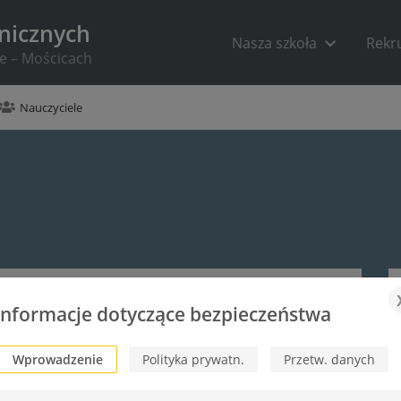
hnicznych
Nasza szkoła
Rekr
ie – Mościcach
Nauczyciele
Informacje dotyczące bezpieczeństwa
Wprowadzenie
Polityka prywatn.
Przetw. danych