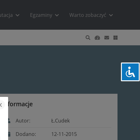
utacja
Egzaminy
Warto zobaczyć
x
Informacje
Autor:
Ł.Cudek
Dodano:
12-11-2015