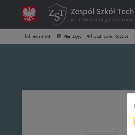
Zespół Szkół Tec
im. I. Mościckiego w Tarnow
e-dziennik
Plan zajęć
Uczniowie i Rodzice