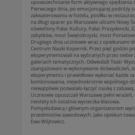
upowszechnianie form aktywnego spędzania c
Pierwszego dnia, po emocjonującej podróży s
zakwaterowaniu w hotelu, posiłku w restaurac
na długi spacer po Warszawie ulicami Nowy Świ
oświetlony Pałac Kultury, Pałac Prezydencki, 
zabytków, most Świętokrzyski, most Poniatows
Drugiego dnia uczniowie wraz z opiekunami d
Centrum Nauki Kopernik. Przez pięć godzin po
eksperymentowali na wybranych przez siebie
galeriach tematycznych. Odwiedzili Teatr Wyso
zaangażowani w wykonywanie doświadczeń, zd
eksperymentu i prawidłowo wykonać każde za
kombinowania, niejednokrotnie wspólnego dzi
niewątpliwie pozwalało łączyć naukę z zabawą.
Uczniowie opuszczali Warszawę pełni wrażeń, 
niestety ich ostatnia wycieczka klasowa.
Pomysłodawcą i głównym organizatorem wyciecz
przedmiotów zawodowych. Jako opiekun towar
Ewa Wójtowicz.