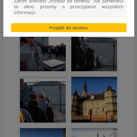
Zanim klikniesz „Przejdź do serwisu” lub zamkniesz
to okno, prosimy o przeczytanie wszystkich
informacji.
Brak zgody bądź ograniczenie funkcjonalności plików
Przejdź do serwisu
cookies lub local storage, może utrudnić lub
uniemożliwić korzystanie z Serwisu.
Informacje dotyczące polityki prywatności oraz
przetwarzania danych osobowych dostępne są cały
czas w sekcji
"Nasza szkoła" > "Bezpieczeństwo"