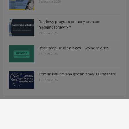
5 sierpnia 2026
Rządowy program pomocy uczniom
niepełnosprawnym
29 lipca 2026
Rekrutacja uzupełniająca – wolne miejsca
22 lipca 2026
Komunikat: Zmiana godzin pracy sekretariatu
16 lipca 2026