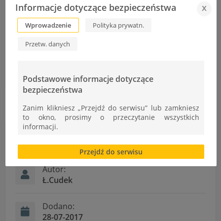
czy dyplomy zdający będą mogli odebrać w
Informacje dotyczące bezpieczeństwa
x
Sekretariacie Szkoły.
Wprowadzenie
Polityka prywatn.
Przetw. danych
Gazetka szkolna wydanie nr 2 05/2017
Egzaminy potwierdzające kwalifikacje w zawodzie w sesji I-II 2018r.
Podstawowe informacje dotyczące
bezpieczeństwa
Zanim klikniesz „Przejdź do serwisu” lub zamkniesz
to okno, prosimy o przeczytanie wszystkich
informacji.
Informacje
Brak zgody bądź ograniczenie funkcjonalności plików
Przejdź do serwisu
cookies lub local storage, może utrudnić lub
uniemożliwić korzystanie z Serwisu.
Autor:
Informacje dotyczące polityki prywatności oraz
Ł.Cudek
przetwarzania danych osobowych dostępne są cały
czas w sekcji
Dodano:
"Nasza szkoła" > "Bezpieczeństwo"
28-07-2017