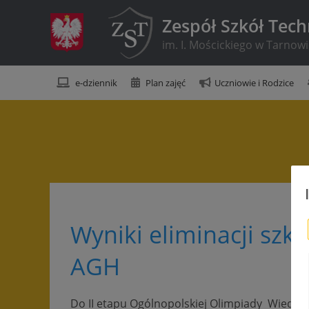
Zespół Szkół Tec
im. I. Mościckiego w Tarnow
e-dziennik
Plan zajęć
Uczniowie i Rodzice
Wyniki eliminacji szk
AGH
Do II etapu Ogólnopolskiej Olimpiady Wiedzy E