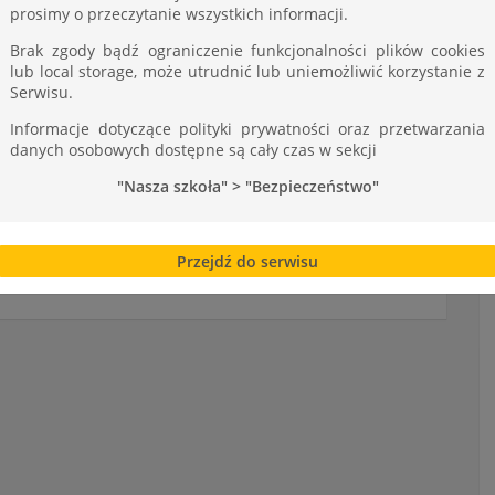
prosimy o przeczytanie wszystkich informacji.
walifikowali się uczniowie w kategorii
łoroczny Finalista), Przemysław Kusior i Kacper
Brak zgody bądź ograniczenie funkcjonalności plików cookies
YCZNA:
Jakub Kołodziej( ubiegłoroczny Finalista) i
lub local storage, może utrudnić lub uniemożliwić korzystanie z
z II N,
a w grupie
MECHATRONICZNEJ
naszą
Serwisu.
rz i Tomasz Kozioł z III E i Kamil Rataj z III N.
W
Informacje dotyczące polityki prywatności oraz przetwarzania
ZST życzymy w/w Olimpijczykom sukcesu w II etapie,
danych osobowych dostępne są cały czas w sekcji
i AGH w Krakowie.
"Nasza szkoła" > "Bezpieczeństwo"
Przejdź do serwisu
NA W DOMU OPIEKI SPOŁECZNEJ W TARNOWIE-MOŚCICACH