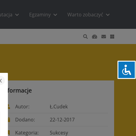
utacja
Egzaminy
Warto zobaczyć
x
Informacje
Autor:
Ł.Cudek
Dodano:
22-12-2017
Kategoria:
Sukcesy