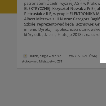
patronatem Uczelni wyższej AGH w Krakowie zak
ELEKTRYCZNEJ: Krzysztof Nowak z IV E ( ubieg
Pietrusiak z II E
,
w g
rupie ELEKTRONIKA MED
Albert Mierzwa z III N oraz Grzegorz Bagiński 
Szkołę reprezentować będą uczniowie:
Grzego
imieniu Dyrekcji i społeczności uczniowskiej 
który odbędzie się 9 lutego 2018 r. na uczeln
Turniej singla w tenisie
WIZYTA PRZEDŚWIĄTECZ
stołowym o Mistrzostwo ZST