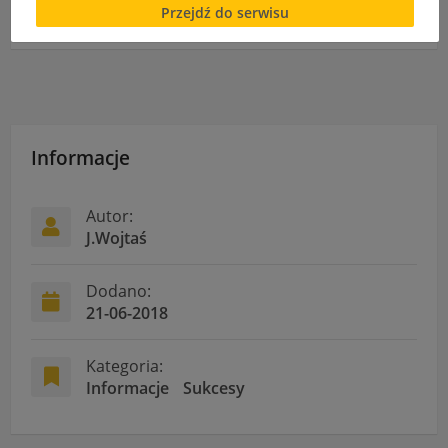
Przejdź do serwisu
cookies lub local storage, może utrudnić lub
XV Ogólnopolski Finał Licealiady w koszykówce
uniemożliwić korzystanie z Serwisu.
Informacje dotyczące polityki prywatności oraz
przetwarzania danych osobowych dostępne są cały
czas w sekcji
"Nasza szkoła" > "Bezpieczeństwo"
Informacje
Autor:
J.Wojtaś
Dodano:
21-06-2018
Kategoria:
Informacje
Sukcesy