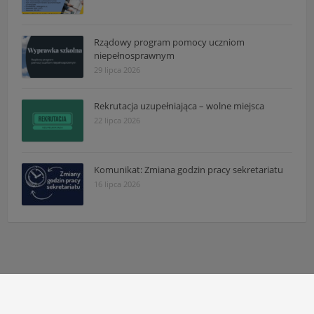
Rządowy program pomocy uczniom
niepełnosprawnym
29 lipca 2026
Rekrutacja uzupełniająca – wolne miejsca
22 lipca 2026
Komunikat: Zmiana godzin pracy sekretariatu
16 lipca 2026