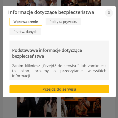
Informacje dotyczące bezpieczeństwa
x
Wprowadzenie
Polityka prywatn.
Przetw. danych
Podstawowe informacje dotyczące
bezpieczeństwa
Zanim klikniesz „Przejdź do serwisu” lub zamkniesz
to okno, prosimy o przeczytanie wszystkich
informacji.
Brak zgody bądź ograniczenie funkcjonalności plików
Przejdź do serwisu
cookies lub local storage, może utrudnić lub
uniemożliwić korzystanie z Serwisu.
Informacje dotyczące polityki prywatności oraz
przetwarzania danych osobowych dostępne są cały
czas w sekcji