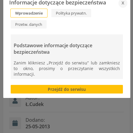
Informacje dotyczące bezpieczeństwa
x
Wprowadzenie
Polityka prywatn.
Przetw. danych
Wystawa fotografii artystycznej
Przygotowanie do egzaminu t. elektryk, elektronik
Podstawowe informacje dotyczące
bezpieczeństwa
Zanim klikniesz „Przejdź do serwisu” lub zamkniesz
to okno, prosimy o przeczytanie wszystkich
informacji.
Informacje
Brak zgody bądź ograniczenie funkcjonalności plików
Przejdź do serwisu
cookies lub local storage, może utrudnić lub
uniemożliwić korzystanie z Serwisu.
Autor:
Ł.Cudek
Informacje dotyczące polityki prywatności oraz
przetwarzania danych osobowych dostępne są cały
czas w sekcji
Dodano:
25-05-2013
"Nasza szkoła" > "Bezpieczeństwo"