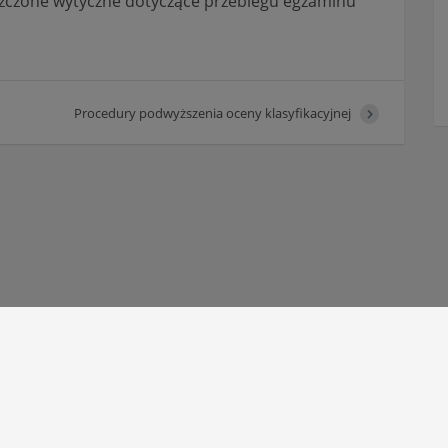
szczone wytyczne dotyczące przebiegu egzaminu
Procedury podwyższenia oceny klasyfikacyjnej