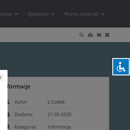
utacja
Egzaminy
Warto zobaczyć
x
Informacje
Autor:
Ł.Cudek
Dodano:
21-05-2020
Kategoria:
Informacje