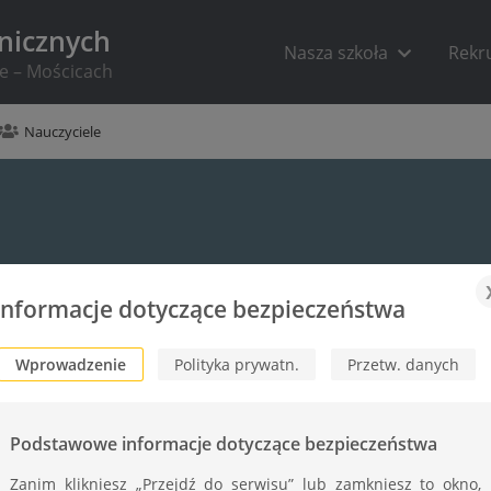
hnicznych
Nasza szkoła
Rekr
ie – Mościcach
Nauczyciele
Informacje dotyczące bezpieczeństwa
Wprowadzenie
Polityka prywatn.
Przetw. danych
Podstawowe informacje dotyczące bezpieczeństwa
Zanim klikniesz „Przejdź do serwisu” lub zamkniesz to okno,