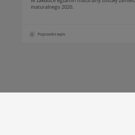
W zakładce egzamin maturalny zostały zamie
maturalnego 2020.
Poprzedni wpis
Autor strony:
Patryk Mazgaj