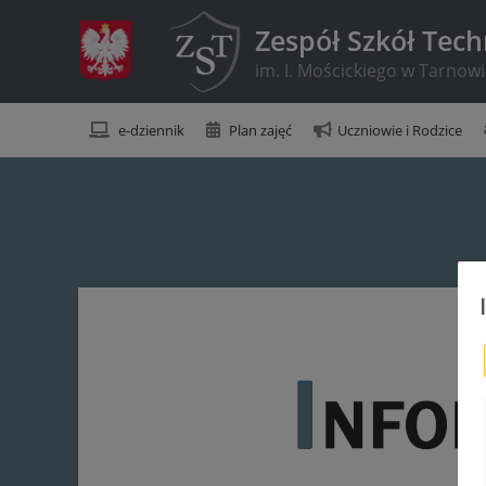
Zespół Szkół Tec
im. I. Mościckiego w Tarnow
e-dziennik
Plan zajęć
Uczniowie i Rodzice