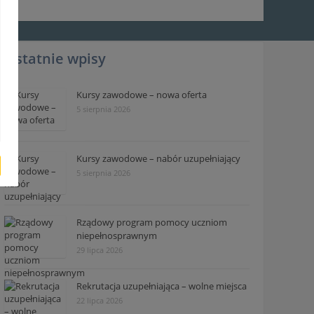
Ostatnie wpisy
Kursy zawodowe – nowa oferta
5 sierpnia 2026
Kursy zawodowe – nabór uzupełniający
5 sierpnia 2026
Rządowy program pomocy uczniom
niepełnosprawnym
29 lipca 2026
Rekrutacja uzupełniająca – wolne miejsca
22 lipca 2026