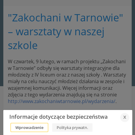
"Zakochani w Tarnowie"
– warsztaty w naszej
szkole
W czwartek, 9 lutego, w ramach projektu „Zakochani
w Tarnowie” odbyły się warsztaty integracyjne dla
młodzieży z IV liceum oraz z naszej szkoły . Warsztaty
miały na celu nauczyć młodzież działania w zespole i
wzajemnej komunikacji. Więcej informacji oraz
zdjęcia z tego wydarzenia znajdują się na stronie
http://www.zakochaniwtarnowie.pl/wydarzenia/
.
Informacje dotyczące bezpieczeństwa
x
Lekcje języka niemieckiego z Austriakiem
Wprowadzenie
Polityka prywatn.
Tradycje wojskowe Tarnowa