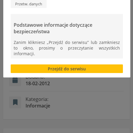
Przetw. danych
Podstawowe informacje dotyczące
bezpieczeństwa
Informacje
Zanim klikniesz „Przejdź do serwisu” lub zamkniesz
to okno, prosimy o przeczytanie wszystkich
informacji.
Autor:
Ł.Cudek
Brak zgody bądź ograniczenie funkcjonalności plików
Przejdź do serwisu
cookies lub local storage, może utrudnić lub
uniemożliwić korzystanie z Serwisu.
Dodano:
18-02-2012
Informacje dotyczące polityki prywatności oraz
przetwarzania danych osobowych dostępne są cały
czas w sekcji
Kategoria:
Informacje
"Nasza szkoła" > "Bezpieczeństwo"