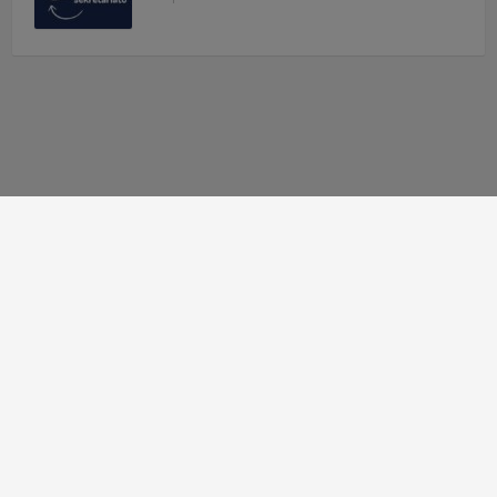
Autor strony:
Patryk Mazgaj
Administratorzy:
Łukasz Cudek
,
Maksymilian Mazur
,
Karol
Kaleta
,
Hubert Kosiaty
© 2010 - 2026 Zespół Szkół Technicznych w Tarnowie
Deklaracja dostępności