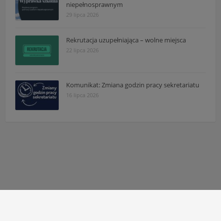
niepełnosprawnym
29 lipca 2026
Rekrutacja uzupełniająca – wolne miejsca
22 lipca 2026
Komunikat: Zmiana godzin pracy sekretariatu
16 lipca 2026