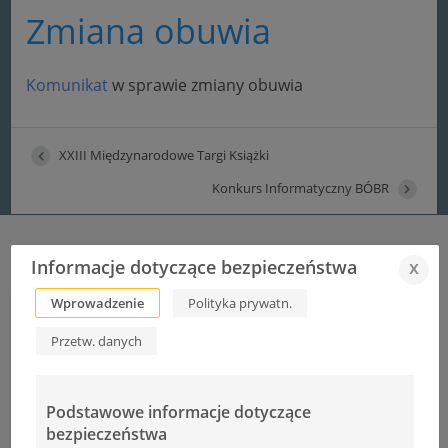
Zmiana obuwia
Komunikat
w sprawie zmiany obuwia
XXIII Międzynarodowe Targi Książki
Konkurs Informatyczny BÓBR
Informacje dotyczące bezpieczeństwa
x
Wprowadzenie
Polityka prywatn.
Informacje
Przetw. danych
Autor:
Ł.Cudek
Podstawowe informacje dotyczące
bezpieczeństwa