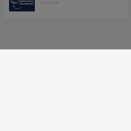
16 lipca 2026
Autor strony:
Patryk Mazgaj
Administratorzy:
Łukasz Cudek
,
Maksymilian Mazur
,
Karol