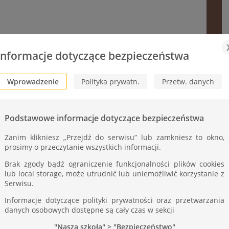
o się spotkanie absolwentów „starego” Technikum
50 lat temu zdawał maturę.
Informacje dotyczące bezpieczeństwa
kcji Szkoły oraz wychowawca klasy p. J. Drwal
Wprowadzenie
Polityka prywatn.
Przetw. danych
Podstawowe informacje dotyczące bezpieczeństwa
Zanim klikniesz „Przejdź do serwisu” lub zamkniesz to okno,
prosimy o przeczytanie wszystkich informacji.
Brak zgody bądź ograniczenie funkcjonalności plików cookies
lub local storage, może utrudnić lub uniemożliwić korzystanie z
Serwisu.
Informacje dotyczące polityki prywatności oraz przetwarzania
danych osobowych dostępne są cały czas w sekcji
"Nasza szkoła" > "Bezpieczeństwo"