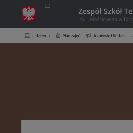
Zespół Szkół T
im. I. Mościckiego w Ta
e-dziennik
Plan zajęć
Uczniowie i Rodzice