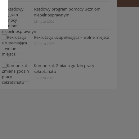
Rządowy program pomocy uczniom
niepełnosprawnym
29 lipca 2026
Rekrutacja uzupełniająca – wolne miejsca
22 lipca 2026
Komunikat: Zmiana godzin pracy
sekretariatu
16 lipca 2026