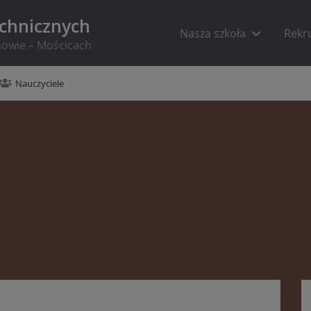
echnicznych
Nasza szkoła
Rekr
rnowie – Mościcach
Nauczyciele