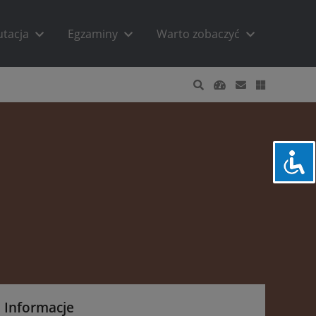
utacja
Egzaminy
Warto zobaczyć
Informacje