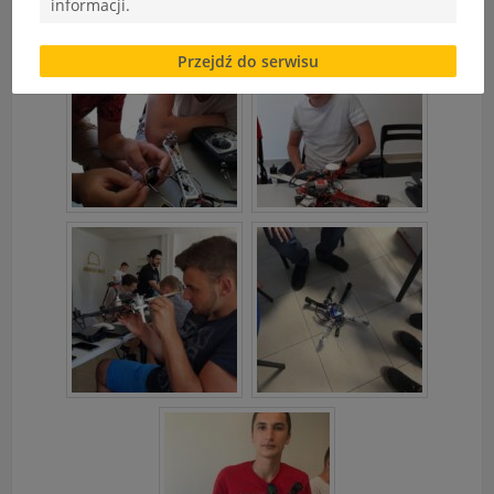
informacji.
Brak zgody bądź ograniczenie funkcjonalności plików
Przejdź do serwisu
cookies lub local storage, może utrudnić lub
uniemożliwić korzystanie z Serwisu.
Informacje dotyczące polityki prywatności oraz
przetwarzania danych osobowych dostępne są cały
czas w sekcji
"Nasza szkoła" > "Bezpieczeństwo"