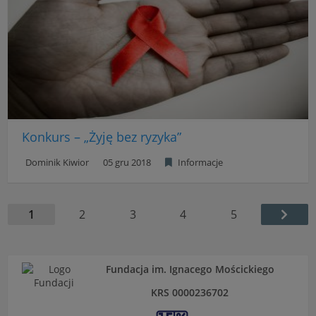
Konkurs – „Żyję bez ryzyka”
Dominik Kiwior
05 gru 2018
Informacje
1
2
3
4
5
Fundacja im. Ignacego Mościckiego
KRS 0000236702