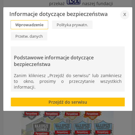
przekaż
naszej fundacji
Informacje dotyczące bezpieczeństwa
x
Wprowadzenie
Polityka prywatn.
Przetw. danych
Podstawowe informacje dotyczące
bezpieczeństwa
Zanim klikniesz „Przejdź do serwisu” lub zamkniesz
to okno, prosimy o przeczytanie wszystkich
informacji.
Brak zgody bądź ograniczenie funkcjonalności plików
Przejdź do serwisu
cookies lub local storage, może utrudnić lub
uniemożliwić korzystanie z Serwisu.
Informacje dotyczące polityki prywatności oraz
przetwarzania danych osobowych dostępne są cały
czas w sekcji