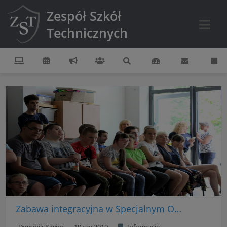
Zespół Szkół
Technicznych
Zabawa integracyjna w Specjalnym Ośrodku Szkolno-Wychowawczym w Dwudniakach