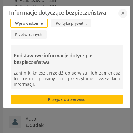
Ptak Dawid – 2IB
Tadel Kamil – 3IA
Informacje dotyczące bezpieczeństwa
x
Twardzik Adrian – 1M
Wprowadzenie
Polityka prywatn.
Szczegółowy harmonogram całego kursu
tutaj:
Harmonogram
.
Przetw. danych
Podkarpacki Konkurs Chemiczny im. Ignacego Łukasiewicza
Podstawowe informacje dotyczące
bezpieczeństwa
Staż zagraniczny uczniów ZST – PORTUGALIA 2017
Zanim klikniesz „Przejdź do serwisu” lub zamkniesz
to okno, prosimy o przeczytanie wszystkich
informacji.
Brak zgody bądź ograniczenie funkcjonalności plików
Przejdź do serwisu
cookies lub local storage, może utrudnić lub
Informacje
uniemożliwić korzystanie z Serwisu.
Informacje dotyczące polityki prywatności oraz
Autor:
przetwarzania danych osobowych dostępne są cały
Ł.Cudek
czas w sekcji