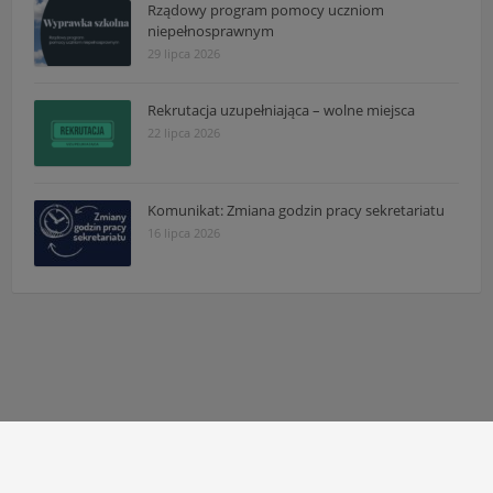
Rządowy program pomocy uczniom
niepełnosprawnym
29 lipca 2026
Rekrutacja uzupełniająca – wolne miejsca
22 lipca 2026
Komunikat: Zmiana godzin pracy sekretariatu
16 lipca 2026