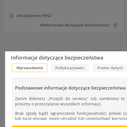
Dni Otwarte w PWSZ
Wielkie brawa dla naszych wolontariuszy !
Informacje dotyczące bezpieczeństwa
Informacje
Wprowadzenie
Polityka prywatn.
Przetw. danych
Autor:
Ł.Cudek
Podstawowe informacje dotyczące bezpieczeństwa
Zanim klikniesz „Przejdź do serwisu” lub zamkniesz to 
Dodano:
prosimy o przeczytanie wszystkich informacji.
14-03-2016
Brak zgody bądź ograniczenie funkcjonalności plików co
lub local storage, może utrudnić lub uniemożliwić korzyst
Kategoria:
Serwisu.