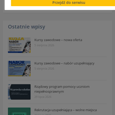
Informacje
Przejdź do serwisu
Informacje dotyczące polityki prywatności oraz przetwar
danych osobowych dostępne są cały czas w sekcji
"Nasza szkoła" > "Bezpieczeństwo"
Ostatnie wpisy
Kursy zawodowe – nowa oferta
5 sierpnia 2026
Kursy zawodowe – nabór uzupełniający
5 sierpnia 2026
Rządowy program pomocy uczniom
niepełnosprawnym
29 lipca 2026
Rekrutacja uzupełniająca – wolne miejsca