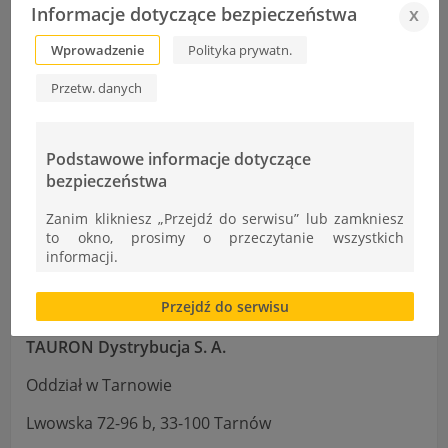
Informacje dotyczące bezpieczeństwa
x
Szczegółowe informacje można uzyskać:
Wprowadzenie
Polityka prywatn.
https://www.tauron.pl/tauron/o-
tauronie/kariera/oferty-pracy
Przetw. danych
W przypadku dodatkowych pytań prosimy
absolwentów zainteresowanych ofertą pracy
o bezpośredni kontakt z Panią:
Podstawowe informacje dotyczące
bezpieczeństwa
Jadwigą Rzeszutko
Zanim klikniesz „Przejdź do serwisu” lub zamkniesz
Kierownik Wydziału Personalnego
to okno, prosimy o przeczytanie wszystkich
informacji.
HR Partner Biznesowy
Brak zgody bądź ograniczenie funkcjonalności plików
Przejdź do serwisu
cookies lub local storage, może utrudnić lub
uniemożliwić korzystanie z Serwisu.
TAURON Dystrybucja S. A.
Informacje dotyczące polityki prywatności oraz
przetwarzania danych osobowych dostępne są cały
Oddział w Tarnowie
czas w sekcji
Lwowska 72-96 b, 33-100 Tarnów
"Nasza szkoła" > "Bezpieczeństwo"