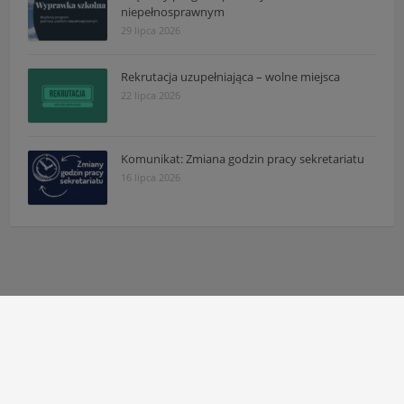
niepełnosprawnym
29 lipca 2026
Rekrutacja uzupełniająca – wolne miejsca
22 lipca 2026
Komunikat: Zmiana godzin pracy sekretariatu
16 lipca 2026