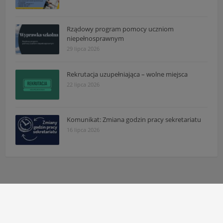
Rządowy program pomocy uczniom
niepełnosprawnym
29 lipca 2026
Rekrutacja uzupełniająca – wolne miejsca
22 lipca 2026
Komunikat: Zmiana godzin pracy sekretariatu
16 lipca 2026