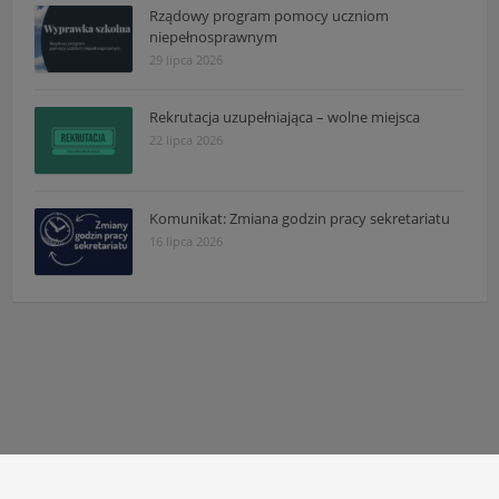
Rządowy program pomocy uczniom
niepełnosprawnym
29 lipca 2026
Rekrutacja uzupełniająca – wolne miejsca
22 lipca 2026
Komunikat: Zmiana godzin pracy sekretariatu
16 lipca 2026