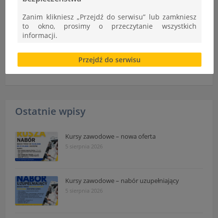
Dodano:
Zanim klikniesz „Przejdź do serwisu” lub zamkniesz
17-11-2016
to okno, prosimy o przeczytanie wszystkich
informacji.
Brak zgody bądź ograniczenie funkcjonalności plików
Kategoria:
Przejdź do serwisu
cookies lub local storage, może utrudnić lub
Informacje
uniemożliwić korzystanie z Serwisu.
Informacje dotyczące polityki prywatności oraz
przetwarzania danych osobowych dostępne są cały
czas w sekcji
Ostatnie wpisy
"Nasza szkoła" > "Bezpieczeństwo"
Kursy zawodowe – nowa oferta
5 sierpnia 2026
Kursy zawodowe – nabór uzupełniający
5 sierpnia 2026