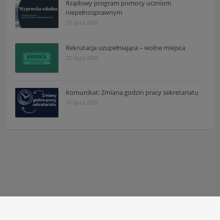
Rządowy program pomocy uczniom
niepełnosprawnym
29 lipca 2026
Rekrutacja uzupełniająca – wolne miejsca
22 lipca 2026
Komunikat: Zmiana godzin pracy sekretariatu
16 lipca 2026