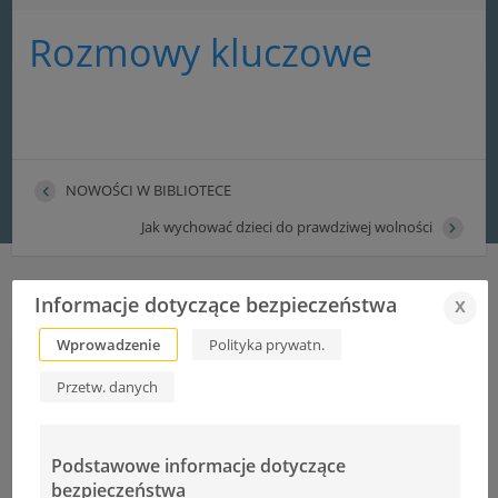
Rozmowy kluczowe
NOWOŚCI W BIBLIOTECE
Jak wychować dzieci do prawdziwej wolności
Informacje dotyczące bezpieczeństwa
x
Wprowadzenie
Polityka prywatn.
Informacje
Przetw. danych
Autor:
Ł.Cudek
Podstawowe informacje dotyczące
bezpieczeństwa