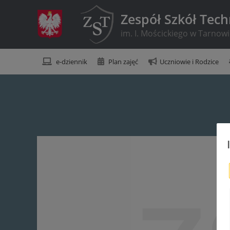
Zespół Szkół Tec
im. I. Mościckiego w Tarnow
e-dziennik
Plan zajęć
Uczniowie i Rodzice