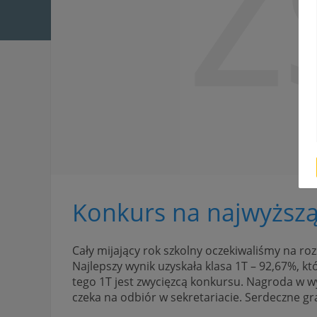
Z
Konkurs na najwyższą
Cały mijający rok szkolny oczekiwaliśmy na ro
Najlepszy wynik uzyskała klasa 1T – 92,67%, k
tego 1T jest zwycięzcą konkursu. Nagroda w 
czeka na odbiór w sekretariacie. Serdeczne gr