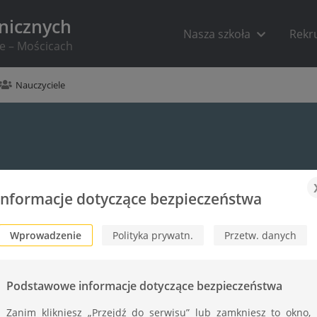
hnicznych
Nasza szkoła
Rekr
ie – Mościcach
Nauczyciele
Informacje dotyczące bezpieczeństwa
Wprowadzenie
Polityka prywatn.
Przetw. danych
Podstawowe informacje dotyczące bezpieczeństwa
Zanim klikniesz „Przejdź do serwisu” lub zamkniesz to okno,