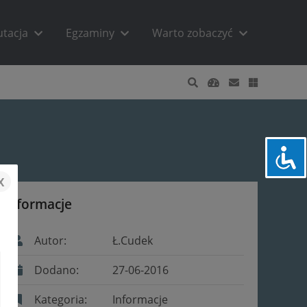
utacja
Egzaminy
Warto zobaczyć
x
Informacje
Autor:
Ł.Cudek
Dodano:
27-06-2016
Kategoria:
Informacje