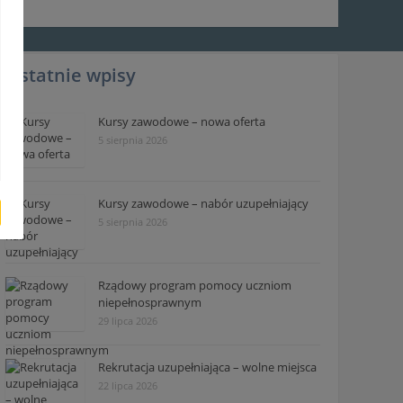
Ostatnie wpisy
Kursy zawodowe – nowa oferta
5 sierpnia 2026
Kursy zawodowe – nabór uzupełniający
5 sierpnia 2026
Rządowy program pomocy uczniom
niepełnosprawnym
29 lipca 2026
Rekrutacja uzupełniająca – wolne miejsca
22 lipca 2026