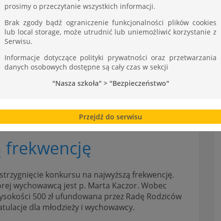
ST
prosimy o przeczytanie wszystkich informacji.
Brak zgody bądź ograniczenie funkcjonalności plików cookies
lub local storage, może utrudnić lub uniemożliwić korzystanie z
Serwisu.
Informacje dotyczące polityki prywatności oraz przetwarzania
danych osobowych dostępne są cały czas w sekcji
"Nasza szkoła" > "Bezpieczeństwo"
Przejdź do serwisu
 frekwencję
zstrzygnięcie konkursu na najwyższą frekwencję.
tórej wychowawcą jest p. Marta Kaczor. Wobec
wysokości 500 zł ufundowana przez Radę Rodziców
atulacje dla młodzieży i wychowawcy.