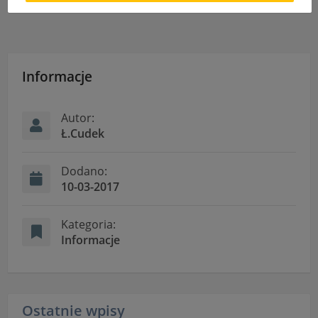
uniemożliwić korzystanie z Serwisu.
Informacje dotyczące polityki prywatności oraz
przetwarzania danych osobowych dostępne są cały
czas w sekcji
Informacje
"Nasza szkoła" > "Bezpieczeństwo"
Autor:
Ł.Cudek
Dodano:
10-03-2017
Kategoria:
Informacje
Ostatnie wpisy