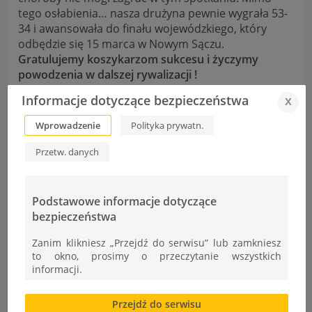
tego osłabienia…
nasza drużyna pewnie wygrała 53-
34 i awansowała do finału wojewódzkiego, który
odbędzie się 15 marca w Nowym Sączu.
Gratulujemy koszykarzom sukcesu i życzymy
powodzenia w dalszej rywalizacji !
Informacje dotyczące bezpieczeństwa
x
Wprowadzenie
Polityka prywatn.
Tekst: Zbigniew Chmura
Przetw. danych
fot. Beata Michalik
Podstawowe informacje dotyczące
Koszykarze ZST Mistrzami Tarnowa !
(kliknij, aby
bezpieczeństwa
zobaczyć)
Zanim klikniesz „Przejdź do serwisu” lub zamkniesz
to okno, prosimy o przeczytanie wszystkich
informacji.
Konkurs języka niemieckiego
Brak zgody bądź ograniczenie funkcjonalności plików
Konkurs matematyczny
Przejdź do serwisu
cookies lub local storage, może utrudnić lub