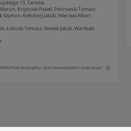
zujskiego 13, Tarnów.
Marcin, Krzyściak Paweł, Piotrowski Tomasz
 Szymon, Kołodziej Jakub, Mierzwa Albert
kub, Łoboda Tomasz, Nowak Jakub, Wardzała
r
EKRUTACJA do projektu „Start na europejskim rynku pracy”