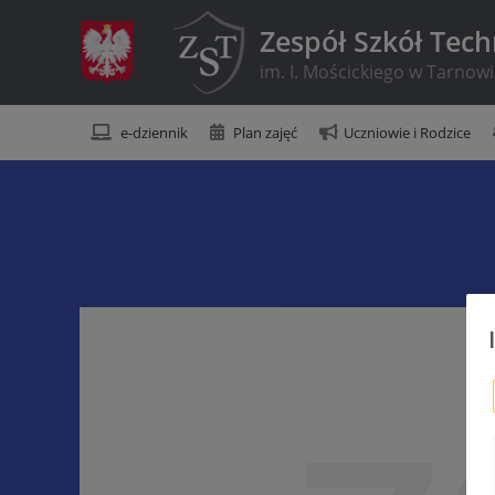
Zespół Szkół Tec
im. I. Mościckiego w Tarnow
e-dziennik
Plan zajęć
Uczniowie i Rodzice