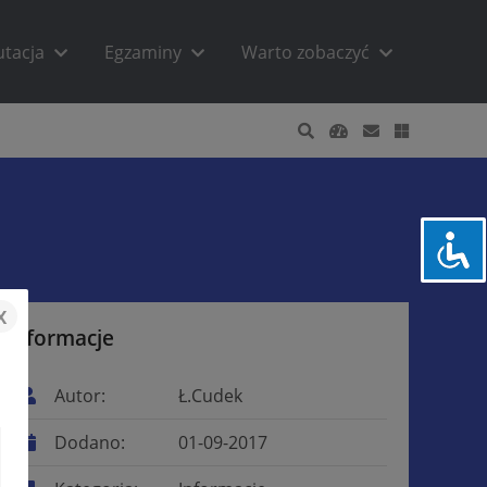
utacja
Egzaminy
Warto zobaczyć
x
Informacje
Autor:
Ł.Cudek
Dodano:
01-09-2017