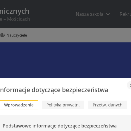
hnicznych
Nasza szkoła
Rekr
ie – Mościcach
Nauczyciele
Informacje dotyczące bezpieczeństwa
Wprowadzenie
Polityka prywatn.
Przetw. danych
Podstawowe informacje dotyczące bezpieczeństwa