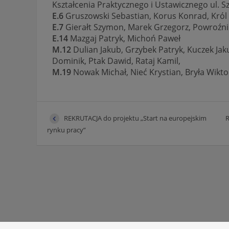
Kształcenia Praktycznego i Ustawicznego ul. S
E.6
Gruszowski Sebastian, Korus Konrad, Król 
E.7
Gierałt Szymon, Marek Grzegorz, Powroźnik
E.14
Mazgaj Patryk, Michoń Paweł
M.12
Dulian Jakub, Grzybek Patryk, Kuczek Ja
Dominik, Ptak Dawid, Rataj Kamil,
M.19
Nowak Michał, Nieć Krystian, Bryła Wikto
REKRUTACJA do projektu „Start na europejskim
R
rynku pracy”