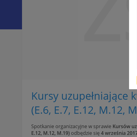
Z
Kursy uzupełniające 
(E.6, E.7, E.12, M.12, 
Spotkanie organizacyjne w sprawie
Kursów uzu
E.12, M.12, M.19)
odbędzie się
4 września 201