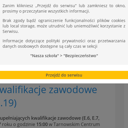
ST
Zanim klikniesz „Przejdź do serwisu” lub zamkniesz to okno,
prosimy o przeczytanie wszystkich informacji.
Brak zgody bądź ograniczenie funkcjonalności plików cookies
lub local storage, może utrudnić lub uniemożliwić korzystanie z
Serwisu.
Informacje dotyczące polityki prywatności oraz przetwarzania
danych osobowych dostępne są cały czas w sekcji
"Nasza szkoła" > "Bezpieczeństwo"
Przejdź do serwisu
kwalifikacje zawodowe
M.19)
pełniających kwalifikacje zawodowe (E.6, E.7,
7
roku o godzinie
15:00
w Tarnowskim Centrum