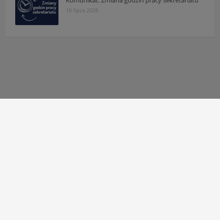
16 lipca 2026
Autor strony:
Patryk Mazgaj
Administratorzy:
Łukasz Cudek
,
Maksymilian Mazur
,
Karol
Kaleta
,
Hubert Kosiaty
© 2010 - 2026 Zespół Szkół Technicznych w Tarnowie