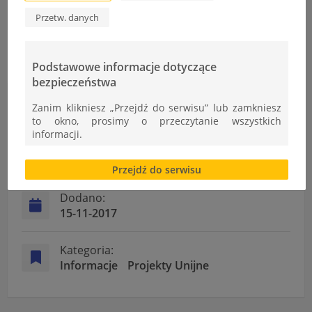
Szachiści na drugim stopniu podium
Przetw. danych
Podstawowe informacje dotyczące
bezpieczeństwa
Informacje
Zanim klikniesz „Przejdź do serwisu” lub zamkniesz
to okno, prosimy o przeczytanie wszystkich
informacji.
Autor:
Brak zgody bądź ograniczenie funkcjonalności plików
Ł.Cudek
Przejdź do serwisu
cookies lub local storage, może utrudnić lub
uniemożliwić korzystanie z Serwisu.
Dodano:
Informacje dotyczące polityki prywatności oraz
15-11-2017
przetwarzania danych osobowych dostępne są cały
czas w sekcji
Kategoria:
"Nasza szkoła" > "Bezpieczeństwo"
Informacje
Projekty Unijne