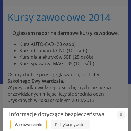
Kursy zawodowe 2014
Ogłaszam nabór na darmowe kursy zawodowe.
Kurs AUTO-CAD (20 osób)
Kurs obrabiarek CNC (10 osób)
Kurs dla elektryków SEP (25 osób)
Kurs spawacza MAG 135 (10 osób)
Osoby chętne proszę zgłaszać się do
Lider
Szkolnego Ewy Wardzała.
W przypadku większej ilości chętnych niż liczba
przewidzianych miejsc liczy się średnia ocen
uzyskanych w roku szkolnym 2012/2013.
Informacje dotyczące bezpieczeństwa
x
Koncert mikołajkowy
Wprowadzenie
Polityka prywatn.
Paczki mikołajowe