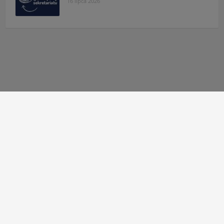
16 lipca 2026
Autor strony:
Patryk Mazgaj
Administratorzy:
Łukasz Cudek
,
Maksymilian Mazur
,
Karol
Kaleta
,
Hubert Kosiaty
© 2010 - 2026 Zespół Szkół Technicznych w Tarnowie
Deklaracja dostępności