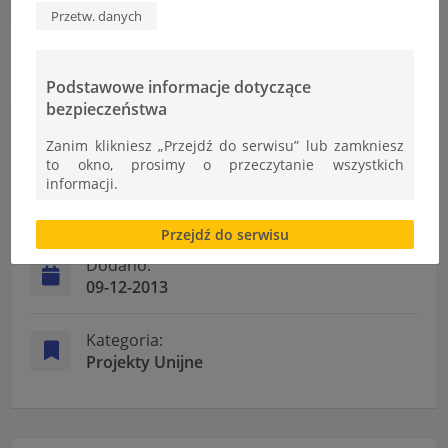
Przetw. danych
Podstawowe informacje dotyczące
bezpieczeństwa
Informacje
Zanim klikniesz „Przejdź do serwisu” lub zamkniesz
to okno, prosimy o przeczytanie wszystkich
informacji.
Autor:
Ł.Cudek
Brak zgody bądź ograniczenie funkcjonalności plików
Przejdź do serwisu
cookies lub local storage, może utrudnić lub
uniemożliwić korzystanie z Serwisu.
Dodano:
09-12-2013
Informacje dotyczące polityki prywatności oraz
przetwarzania danych osobowych dostępne są cały
czas w sekcji
Kategoria:
"Nasza szkoła" > "Bezpieczeństwo"
Projekty Unijne