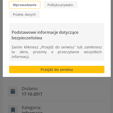
Wprowadzenie
Polityka prywatn.
Pomóż absolwentce ZST
Przetw. danych
Wyniki rekrutacji uzupełniającej
Podstawowe informacje dotyczące
bezpieczeństwa
Zanim klikniesz „Przejdź do serwisu” lub zamkniesz
to okno, prosimy o przeczytanie wszystkich
Informacje
informacji.
Brak zgody bądź ograniczenie funkcjonalności plików
Autor:
Przejdź do serwisu
cookies lub local storage, może utrudnić lub
uniemożliwić korzystanie z Serwisu.
Ł.Cudek
Informacje dotyczące polityki prywatności oraz
przetwarzania danych osobowych dostępne są cały
Dodano:
czas w sekcji
17-10-2017
"Nasza szkoła" > "Bezpieczeństwo"
Kategoria: