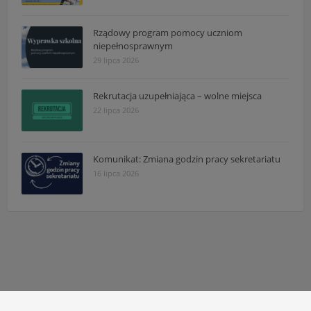
Rządowy program pomocy uczniom
niepełnosprawnym
29 lipca 2026
Rekrutacja uzupełniająca – wolne miejsca
22 lipca 2026
Komunikat: Zmiana godzin pracy sekretariatu
16 lipca 2026