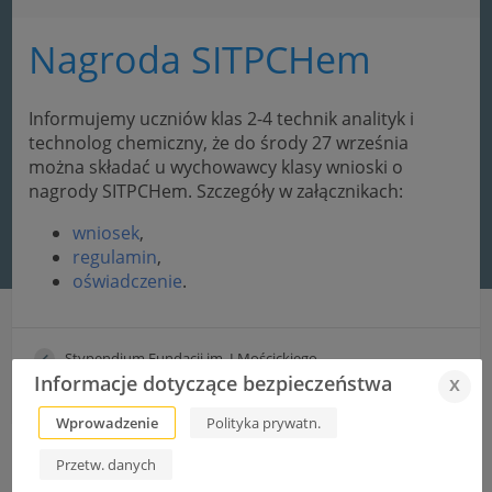
Nagroda SITPCHem
Informujemy uczniów klas 2-4 technik analityk i
technolog chemiczny, że do środy 27 września
można składać u wychowawcy klasy wnioski o
nagrody SITPCHem. Szczegóły w załącznikach:
wniosek
,
regulamin
,
oświadczenie
.
Stypendium Fundacji im. I.Mościckiego
Informacje dotyczące bezpieczeństwa
x
Kurs na sędziego lekkiej atletyki !
Wprowadzenie
Polityka prywatn.
Przetw. danych