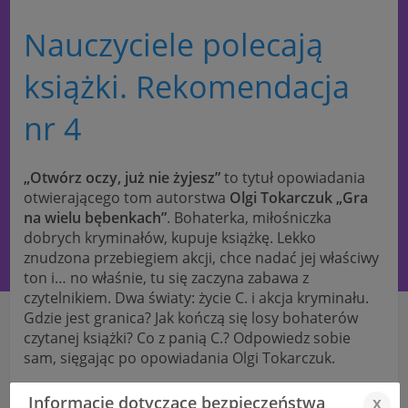
Nauczyciele polecają
książki. Rekomendacja
nr 4
„Otwórz oczy, już nie żyjesz”
to tytuł opowiadania
otwierającego tom autorstwa
Olgi Tokarczuk „Gra
na wielu bębenkach”
. Bohaterka, miłośniczka
dobrych kryminałów, kupuje książkę. Lekko
znudzona przebiegiem akcji, chce nadać jej właściwy
ton i… no właśnie, tu się zaczyna zabawa z
czytelnikiem. Dwa światy: życie C. i akcja kryminału.
Gdzie jest granica? Jak kończą się losy bohaterów
czytanej książki? Co z panią C.? Odpowiedz sobie
sam, sięgając po opowiadania Olgi Tokarczuk.
Gorąco polecam, Anna Natońska
Informacje dotyczące bezpieczeństwa
x