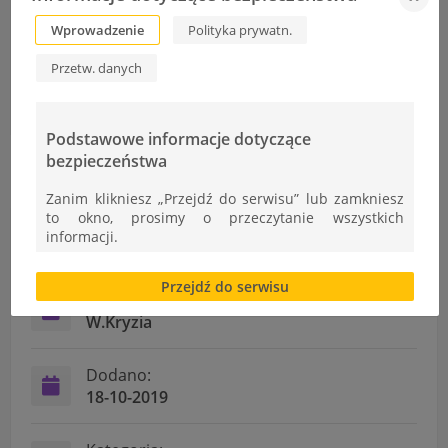
Wprowadzenie
Polityka prywatn.
Serdecznie zapraszamy do udziału w XLVI Olimpiadzie
Przetw. danych
Wiedzy Technicznej
Wyniki rekrutacji uzupełniającej
Podstawowe informacje dotyczące
bezpieczeństwa
Zanim klikniesz „Przejdź do serwisu” lub zamkniesz
to okno, prosimy o przeczytanie wszystkich
informacji.
Informacje
Brak zgody bądź ograniczenie funkcjonalności plików
Przejdź do serwisu
cookies lub local storage, może utrudnić lub
Autor:
uniemożliwić korzystanie z Serwisu.
W.Kryzia
Informacje dotyczące polityki prywatności oraz
przetwarzania danych osobowych dostępne są cały
Dodano:
czas w sekcji
18-10-2019
"Nasza szkoła" > "Bezpieczeństwo"