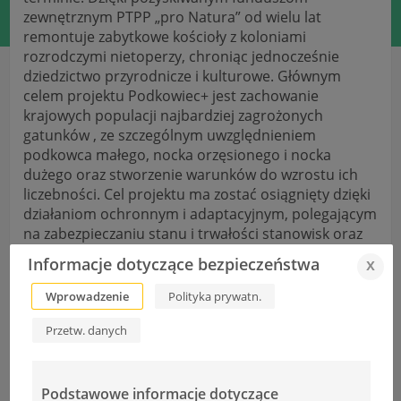
zewnętrznym PTPP
„pro Natura” od wielu lat
remontuje zabytkowe kościoły z koloniami
rozrodczymi nietoperzy, chroniąc jednocześnie
dziedzictwo przyrodnicze i kulturowe. Głównym
celem projektu Podkowiec+ jest zachowanie
krajowych populacji najbardziej zagrożonych
gatunków , ze szczególnym uwzględnieniem
podkowca małego, nocka orzęsionego i nocka
dużego oraz stworzenie warunków do wzrostu ich
liczebności. Cel projektu ma zostać osiągnięty dzięki
działaniom ochronnym i adaptacyjnym, polegającym
na zabezpieczaniu stanu i trwałości stanowisk oraz
wprowadzaniu adaptacji poprawiających warunki
Informacje dotyczące bezpieczeństwa
x
bytowe, a także bezpieczeństwo nietoperzy. W
ramach projektu realizowane są m.in. remonty
Wprowadzenie
Polityka prywatn.
dachów, instalacje platform na guano, montaże
Przetw. danych
osłon przeciw drapieżnikom, budowy przegród
termicznych, a także wiele innych działań, służących
zabezpieczeniu i polepszeniu warunków w jakich
nietoperze przychodzą na świat i wychowują swoje
Podstawowe informacje dotyczące