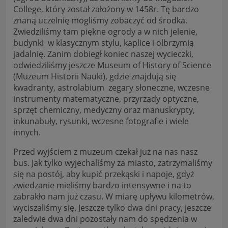
College, który został założony w 1458r. Tę bardzo
znaną uczelnię mogliśmy zobaczyć od środka.
Zwiedziliśmy tam piękne ogrody a w nich jelenie,
budynki w klasycznym stylu, kaplice i olbrzymią
jadalnię. Zanim dobiegł koniec naszej wycieczki,
odwiedziliśmy jeszcze Museum of History of Science
(Muzeum Historii Nauki), gdzie znajdują się
kwadranty, astrolabium zegary słoneczne, wczesne
instrumenty matematyczne, przyrządy optyczne,
sprzęt chemiczny, medyczny oraz manuskrypty,
inkunabuły, rysunki, wczesne fotografie i wiele
innych.
Przed wyjściem z muzeum czekał już na nas nasz
bus. Jak tylko wyjechaliśmy za miasto, zatrzymaliśmy
się na postój, aby kupić przekąski i napoje, gdyż
zwiedzanie mieliśmy bardzo intensywne i na to
zabrakło nam już czasu. W miarę upływu kilometrów,
wyciszaliśmy się. Jeszcze tylko dwa dni pracy, jeszcze
zaledwie dwa dni pozostały nam do spędzenia w