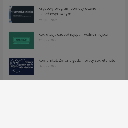
Rządowy program pomocy uczniom
niepełnosprawnym
29 lipca 2026
Rekrutacja uzupełniająca – wolne miejsca
22 lipca 2026
Komunikat: Zmiana godzin pracy sekretariatu
16 lipca 2026