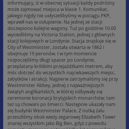
informujący, iż w obecnej sytuacji każdy podróżny
może zajmować miejsca w klasie 1. Komunikat,
jakiego nigdy nie usłyszelibyśmy w pociągu PKP,
wprawił nas w osłupienie. Na jednej ze stacji
doczepiono kolejne wagony. Tuż po godzinie 10.00
wysiedliśmy na Victoria Station, jednej z głównych
stacji kolejowych w Londynie. Stacja znajduje się w
City of Westminster, została otwarta w 1862 i
obejmuje 19 peronów. I w tym momencie
rozpoczęliśmy długi spacer po Londynie,
przeplatany krótkimi przejażdżkami metrem, aby
móc dotrzeć do wszystkich najciekawszych miejsc,
zabytków i atrakcji. Najpierw zatrzymaliśmy się przy
Westminster Abbey, jednej z najważniejszych
świątyń anglikańskich, w której odbywały się
ceremonie koronacji brytyjskich monarchów; tam
też są chowani po śmierci. Następnie ukazały nam
się budynki Westminster Palace. Z nutką żalu
przeszliśmy obok wieży zegarowej Elizabeth Tower
znanej wszystkim jako Big Ben, gdyż z powodu