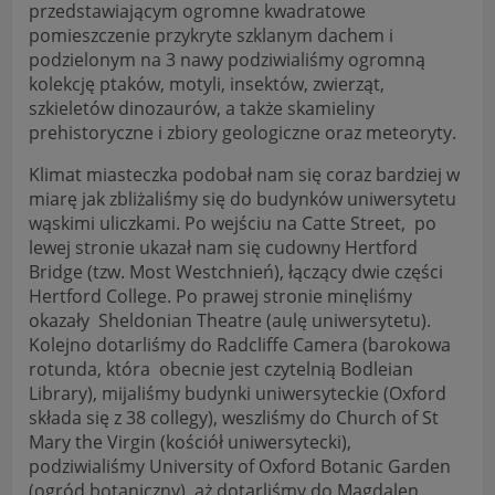
przedstawiającym ogromne kwadratowe
pomieszczenie przykryte szklanym dachem i
podzielonym na 3 nawy podziwialiśmy ogromną
kolekcję ptaków, motyli, insektów, zwierząt,
szkieletów dinozaurów, a także skamieliny
prehistoryczne i zbiory geologiczne oraz meteoryty.
Klimat miasteczka podobał nam się coraz bardziej w
miarę jak zbliżaliśmy się do budynków uniwersytetu
wąskimi uliczkami. Po wejściu na Catte Street, po
lewej stronie ukazał nam się cudowny Hertford
Bridge (tzw. Most Westchnień), łączący dwie części
Hertford College. Po prawej stronie minęliśmy
okazały Sheldonian Theatre (aulę uniwersytetu).
Kolejno dotarliśmy do Radcliffe Camera (barokowa
rotunda, która obecnie jest czytelnią Bodleian
Library), mijaliśmy budynki uniwersyteckie (Oxford
składa się z 38 collegy), weszliśmy do Church of St
Mary the Virgin (kościół uniwersytecki),
podziwialiśmy University of Oxford Botanic Garden
(ogród botaniczny), aż dotarliśmy do Magdalen