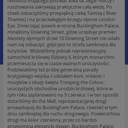
remontu mającego potrwać kilka lat zegar milczy i
rusztowania zakrywają praktycznie całą wieżę. Po
chwili zobaczyliśmy przepiękną rzekę Tamizę ( River
Thames) i na przeciwległym brzegu słynne London
Eye. Zmierzając powoli w stronę Buckingham Palace,
minęliśmy Downing Street, gdzie urzęduje premier.
Niestety słynnych drzwi 10 Downing Street nie udało
nam się zobaczyć, gdyż jest to strefa zamknięta dla
turystów. Widzieliśmy jednak reprezentacyjny
samochód królowej Elżbiety II, którym monarchini
przemieszcza się w czasie ważnych uroczystości.
Podziwialiśmy też próbę generalną parady
brytyjskiego wojska z udziałem koni, orkiestr i
muzyków z okazji święta Trooping the Colour,
uroczystych obchodów urodzin królowej, które w
tym roku zaplanowano na 9 czerwca. I w ten sposób
dotarliśmy do the Mall, reprezentacyjnej drogi
prowadzącej do Buckingham Palace, również w tym
dniu zamkniętej dla ruchu drogowego. Powierzchnia
drogi ma kolor czerwony, przez co bardzo
przypomina elegancki dywan. Buckingham Palace,