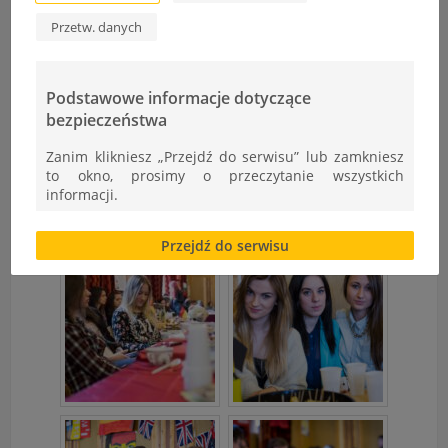
Przetw. danych
Podstawowe informacje dotyczące
bezpieczeństwa
Zanim klikniesz „Przejdź do serwisu” lub zamkniesz
to okno, prosimy o przeczytanie wszystkich
informacji.
Brak zgody bądź ograniczenie funkcjonalności plików
Przejdź do serwisu
cookies lub local storage, może utrudnić lub
uniemożliwić korzystanie z Serwisu.
Informacje dotyczące polityki prywatności oraz
przetwarzania danych osobowych dostępne są cały
czas w sekcji
"Nasza szkoła" > "Bezpieczeństwo"