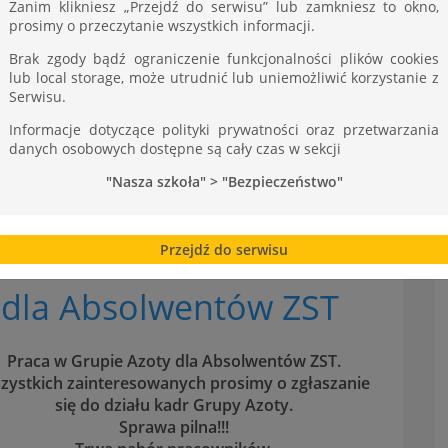
ST
Zanim klikniesz „Przejdź do serwisu” lub zamkniesz to okno,
prosimy o przeczytanie wszystkich informacji.
Brak zgody bądź ograniczenie funkcjonalności plików cookies
lub local storage, może utrudnić lub uniemożliwić korzystanie z
Serwisu.
Informacje dotyczące polityki prywatności oraz przetwarzania
danych osobowych dostępne są cały czas w sekcji
"Nasza szkoła" > "Bezpieczeństwo"
Przejdź do serwisu
 dla Absolwentów ZST
Praca w Grupie Azoty dla Absolwentów ZST.
zystkich zainteresowanych prosimy o zgłaszanie
się do działu kadr Grupy Azoty.
Sprawa pilna!!!