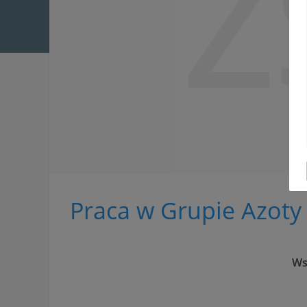
Z
Praca w Grupie Azoty
Ws