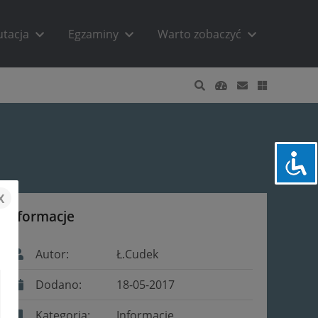
utacja
Egzaminy
Warto zobaczyć
x
Informacje
Autor:
Ł.Cudek
Dodano:
18-05-2017
Kategoria:
Informacje