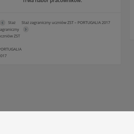
Trwa nabór pracowników.
Staż
Staż zagraniczny uczniów ZST – PORTUGALIA 2017
zagraniczny
uczniów ZST
–
PORTUGALIA
2017