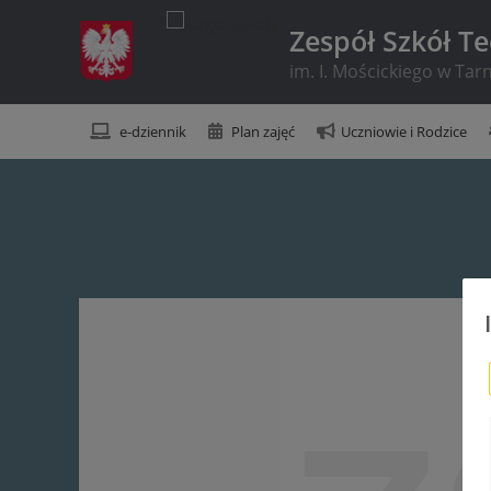
Zespół Szkół T
im. I. Mościckiego w Ta
e-dziennik
Plan zajęć
Uczniowie i Rodzice