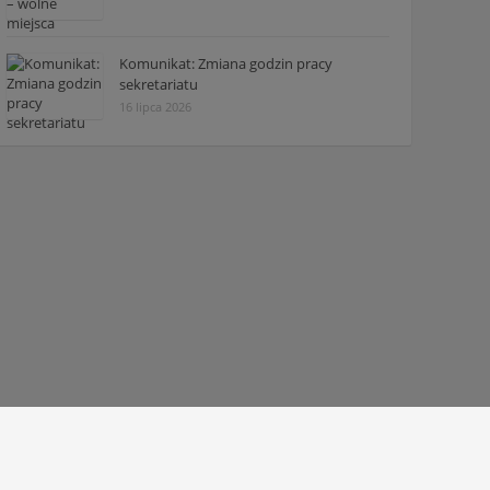
Komunikat: Zmiana godzin pracy
sekretariatu
16 lipca 2026