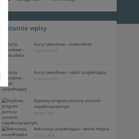
Ostatnie wpisy
Kursy zawodowe – nowa oferta
5 sierpnia 2026
Kursy zawodowe – nabór uzupełniający
5 sierpnia 2026
Rządowy program pomocy uczniom
niepełnosprawnym
29 lipca 2026
Rekrutacja uzupełniająca – wolne miejsca
22 lipca 2026