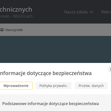
echnicznych
Nasza szkoła
Rekr
rnowie – Mościcach
Nauczyciele
Informacje dotyczące bezpieczeństwa
Wprowadzenie
Polityka prywatn.
Przetw. danych
Podstawowe informacje dotyczące bezpieczeństwa