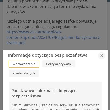
zostaną poinformowani o przydziale przez e-
dziennik wraz z informacją o terminie wydawania
kluczyków.
Każdego ucznia posiadającego szafkę obowiązuje
przestrzeganie niniejszego regulaminu:
https://www.zst-tarnow.pl/wp-
content/uploads/2021/09/Regulamin-korzystania-z-
szafek.pdf
Przydział szafek dla klas pierwszych będzie zależny
Informacje dotyczące bezpieczeństwa
x
od ilości zgłoszeń klas wyższych, wszelkie
informacje zostaną przekazane przez wychowawców
Wprowadzenie
Polityka prywatn.
w drugim tygodniu nauki.
Przetw. danych
Proszę o kliknięcie TYLKO NA JEDEN z poniższych
linków:
Szafki w budynku głównym:
Podstawowe informacje dotyczące
https://forms.gle/j3Qd7fWamQAosycYA
bezpieczeństwa
Szafki w budynku pracowni:
https://forms.gle/tbTsFFsax6JrRmTD6
Zanim klikniesz „Przejdź do serwisu” lub zamkniesz
to okno, prosimy o przeczytanie wszystkich