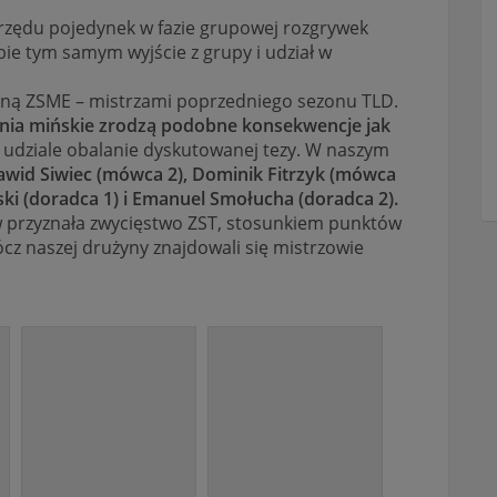
 rzędu pojedynek w fazie grupowej rozgrywek
bie tym samym wyjście z grupy i udział w
żyną ZSME – mistrzami poprzedniego sezonu TLD.
nia mińskie zrodzą podobne konsekwencje jak
 udziale obalanie dyskutowanej tezy. W naszym
wid Siwiec (mówca 2), Dominik Fitrzyk (mówca
ski (doradca 1) i Emanuel Smołucha (doradca 2).
 przyznała zwycięstwo ZST, stosunkiem punktów
ócz naszej drużyny znajdowali się mistrzowie