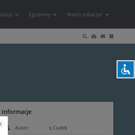
utacja
Egzaminy
Warto zobaczyć
Informacje
x
Autor:
Ł.Cudek