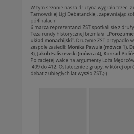
W tym sezonie nasza drużyna wygrała trzeci z
Tarnowskiej Ligi Debatanckiej, zapewniając so
półfinałach!
6 marca reprezentanci ZST spotkali się z dru
Teza rundy historycznej brzmiała:
„Porozumie
układ monachijski”.
Drużynie ZST przypadło w
zespole zasiedli:
Monika Pawula (mówca 1), Da
3), Jakub Faliszewski (mówca 4), Konrad Poliń
Po zaciętej walce na argumenty Loża Mędrców
409 do 412. Ostatecznie z grupy, w której opr
debat z ubiegłych lat wyszło ZST.;-)