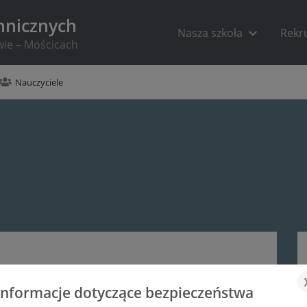
hnicznych
Nasza szkoła
Rekr
wie – Mościcach
Nauczyciele
Informacje dotyczące bezpieczeństwa