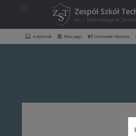
Zespół Szkół Tec
im. I. Mościckiego w Tarno
e-dziennik
Plan zajęć
Uczniowie i Rodzice