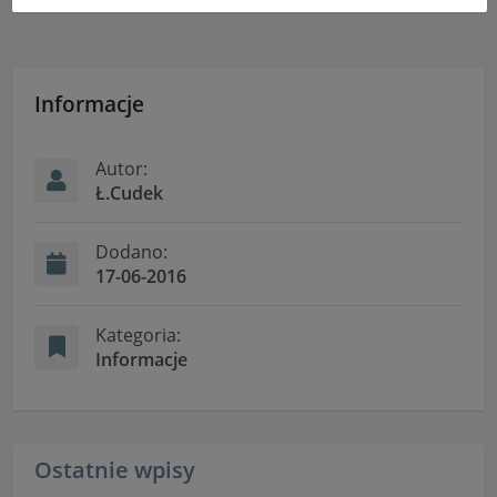
uniemożliwić korzystanie z Serwisu.
Informacje dotyczące polityki prywatności oraz
przetwarzania danych osobowych dostępne są cały
czas w sekcji
Informacje
"Nasza szkoła" > "Bezpieczeństwo"
Autor:
Ł.Cudek
Dodano:
17-06-2016
Kategoria:
Informacje
Ostatnie wpisy