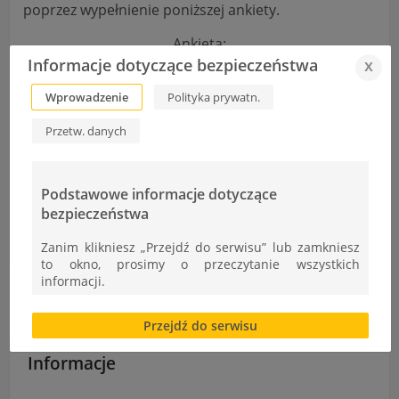
poprzez wypełnienie poniższej ankiety.
Ankieta:
Informacje dotyczące bezpieczeństwa
x
Dla uczniów
Dla rodziców
Wprowadzenie
Polityka prywatn.
Dla nauczycieli
Przetw. danych
Podstawowe informacje dotyczące
bezpieczeństwa
DNI TECHNIKI 2018 – Spotkanie nauki z otoczeniem biznesu
Sukces uczennic klas II w konkursie.
Zanim klikniesz „Przejdź do serwisu” lub zamkniesz
to okno, prosimy o przeczytanie wszystkich
informacji.
Brak zgody bądź ograniczenie funkcjonalności plików
Przejdź do serwisu
cookies lub local storage, może utrudnić lub
uniemożliwić korzystanie z Serwisu.
Informacje
Informacje dotyczące polityki prywatności oraz
przetwarzania danych osobowych dostępne są cały